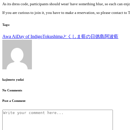
As its dress code, participants should wear/ have something blue, so each can en
If you are curious to join it, you have to make a reservation, so please contact 
Tags:
Awa Ai
Day of Indigo
Tokushima
とくしま藍の日
徳島
阿波藍
kajimoto yudai
No Comments
Post a Comment