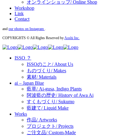
オンラインショップ/ Online Shop
Workshop
Link
Contact
and
our photos on Instagram
.
COPYRIGHTS © All Rights Reserved by
Aoshi Inc.
ISSO ？
ISSOのこと/ About Us
ものづくり/ Makes
素材/ Materials
ai – Japan Blue
藍草/ Ai-gusa, Indigo Plants
阿波藍の歴史/ History of Awa Ai
すくもづくり/ Sukumo
藍建て/ Liquid Make
Works
作品/ Artworks
プロジェクト/ Projects
ご注文品/ Custom-Made