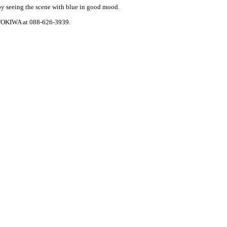
joy seeing the scene with blue in good mood.
to TOKIWA at 088-626-3939.