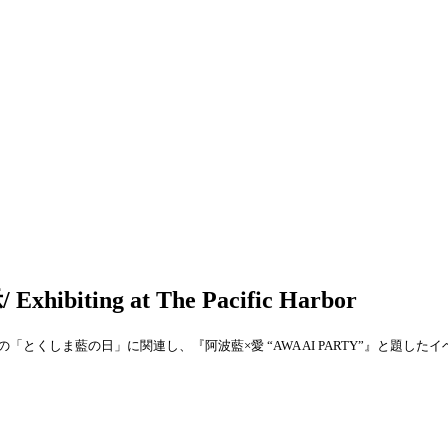
ng at The Pacific Harbor
とくしま藍の日」に関連し、『阿波藍×愛 “AWA AI PARTY”』と題した