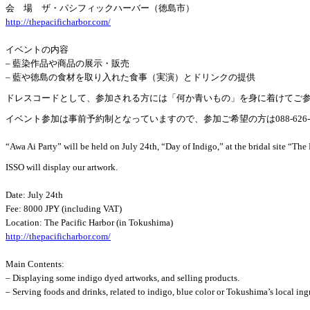
会 場 ザ・パシフィックハーバー（徳島市）
http://thepacificharbor.com/
イベントの内容
– 藍染作品や商品の展示・販売
– 藍や徳島の食材を取り入れた食事（実演）とドリンクの提供
ドレスコードとして、参加される方には「何か青いもの」を身に着けてご
イベント参加は事前予約制となっていますので、参加ご希望の方は088-626-
“Awa Ai Party” will be held on July 24th, “Day of Indigo,” at the bridal site “Th
ISSO will display our artwork.
Date: July 24th
Fee: 8000 JPY (including VAT)
Location: The Pacific Harbor (in Tokushima)
http://thepacificharbor.com/
Main Contents:
– Displaying some indigo dyed artworks, and selling products.
– Serving foods and drinks, related to indigo, blue color or Tokushima’s local ing