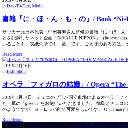
2019年1月30日
in
Day-To-Day
,
Media
書籍『に・ほ・ん・も・の』/ Book “Ni-Ho
サッカー元日本代表・中田英寿さん監修の書籍『に・ほ・ん
とを記録したネット企画「ReVALUE NIPPON」（http:/
いることも、表紙のそでも「藍」です。ご興味のある方は、ぜひお手に取ってみて
Read More
2019年1月16日
in
Exhibition
オペラ「フィガロの結婚」/ Opera “The Marr
2019年1月14日、チェコのプラハ国立劇場によるオペラ
た一草の「gosen」をお使いいただきました。 徳島とチ
のようですが、ヨーロッパ的で可愛らしいです。 On January 14, the
Read More