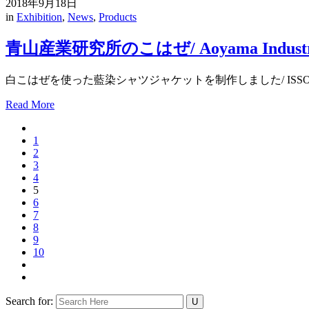
2018年9月18日
in
Exhibition
,
News
,
Products
青山産業研究所のこはぜ/ Aoyama Industrial 
白こはぜを使った藍染シャツジャケットを制作しました/ ISSO made a
Read More
1
2
3
4
5
6
7
8
9
10
Search for: