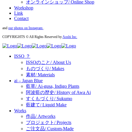
オンラインショップ/ Online Shop
Workshop
Link
Contact
and
our photos on Instagram
.
COPYRIGHTS © All Rights Reserved by
Aoshi Inc.
ISSO ？
ISSOのこと/ About Us
ものづくり/ Makes
素材/ Materials
ai – Japan Blue
藍草/ Ai-gusa, Indigo Plants
阿波藍の歴史/ History of Awa Ai
すくもづくり/ Sukumo
藍建て/ Liquid Make
Works
作品/ Artworks
プロジェクト/ Projects
ご注文品/ Custom-Made