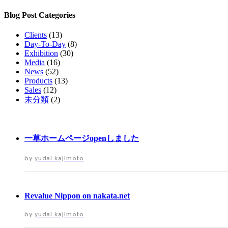
Blog Post Categories
Clients
(13)
Day-To-Day
(8)
Exhibition
(30)
Media
(16)
News
(52)
Products
(13)
Sales
(12)
未分類
(2)
一草ホームページopenしました
by
yudai kajimoto
Revalue Nippon on nakata.net
by
yudai kajimoto