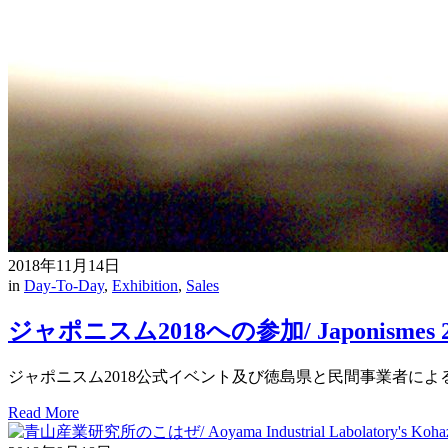
2018年11月14日
in
Day-To-Day
,
Exhibition
,
Sales
ジャポニスム2018への参加/ Japonismes 2
ジャポニスム2018公式イベント及び徳島県と民間事業者によるパリ市内で
Read More