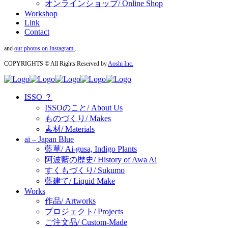
オンラインショップ/ Online Shop
Workshop
Link
Contact
and
our photos on Instagram
.
COPYRIGHTS © All Rights Reserved by
Aoshi Inc.
ISSO ？
ISSOのこと/ About Us
ものづくり/ Makes
素材/ Materials
ai – Japan Blue
藍草/ Ai-gusa, Indigo Plants
阿波藍の歴史/ History of Awa Ai
すくもづくり/ Sukumo
藍建て/ Liquid Make
Works
作品/ Artworks
プロジェクト/ Projects
ご注文品/ Custom-Made