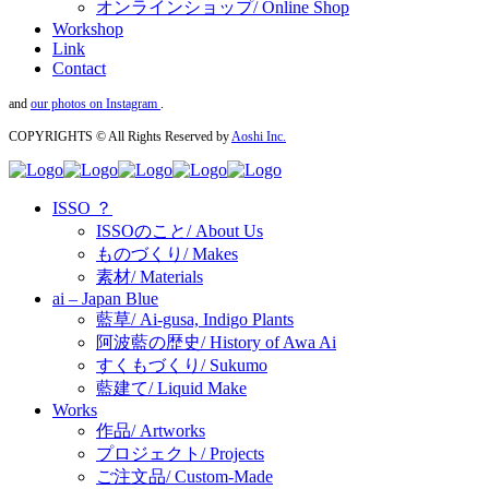
オンラインショップ/ Online Shop
Workshop
Link
Contact
and
our photos on Instagram
.
COPYRIGHTS © All Rights Reserved by
Aoshi Inc.
ISSO ？
ISSOのこと/ About Us
ものづくり/ Makes
素材/ Materials
ai – Japan Blue
藍草/ Ai-gusa, Indigo Plants
阿波藍の歴史/ History of Awa Ai
すくもづくり/ Sukumo
藍建て/ Liquid Make
Works
作品/ Artworks
プロジェクト/ Projects
ご注文品/ Custom-Made