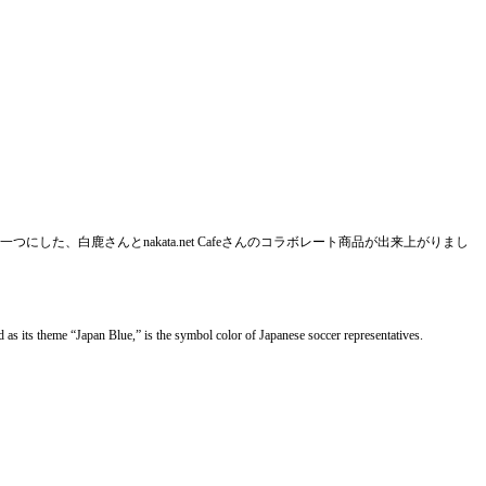
、白鹿さんとnakata.net Cafeさんのコラボレート商品が出来上がりまし
 its theme “Japan Blue,” is the symbol color of Japanese soccer representatives.