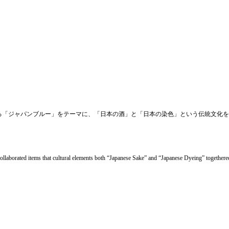
ジャパンブルー」をテーマに、「日本の酒」と「日本の染色」という伝統文化を一つにした
ated items that cultural elements both “Japanese Sake” and “Japanese Dyeing” togethered as