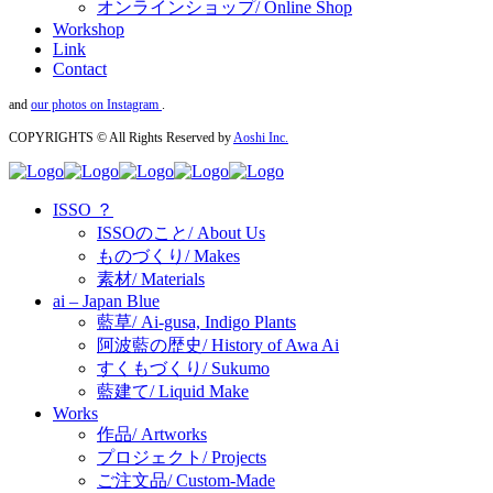
オンラインショップ/ Online Shop
Workshop
Link
Contact
and
our photos on Instagram
.
COPYRIGHTS © All Rights Reserved by
Aoshi Inc.
ISSO ？
ISSOのこと/ About Us
ものづくり/ Makes
素材/ Materials
ai – Japan Blue
藍草/ Ai-gusa, Indigo Plants
阿波藍の歴史/ History of Awa Ai
すくもづくり/ Sukumo
藍建て/ Liquid Make
Works
作品/ Artworks
プロジェクト/ Projects
ご注文品/ Custom-Made