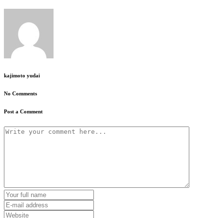
kajimoto yudai
No Comments
Post a Comment