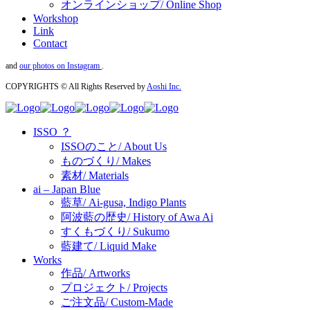
オンラインショップ/ Online Shop
Workshop
Link
Contact
and
our photos on Instagram
.
COPYRIGHTS © All Rights Reserved by
Aoshi Inc.
ISSO ？
ISSOのこと/ About Us
ものづくり/ Makes
素材/ Materials
ai – Japan Blue
藍草/ Ai-gusa, Indigo Plants
阿波藍の歴史/ History of Awa Ai
すくもづくり/ Sukumo
藍建て/ Liquid Make
Works
作品/ Artworks
プロジェクト/ Projects
ご注文品/ Custom-Made