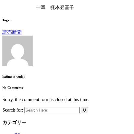
一草 梶本登基子
Tags:
読売新聞
kajimoto yudai
No Comments
Sorry, the comment form is closed at this time.
Search for:
カテゴリー