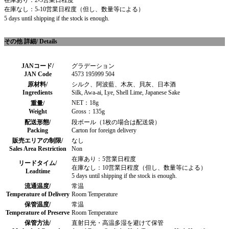
在庫あり：2-5営業日程度
在庫なし：5-10営業日程度（但し、数量等による）
5 days until shipping if the stock is enough.
その他 詳細/ Details
JANコード/
グラデーション
JAN Code
4573 195999 504
原材料/
シルク、阿波藍、木灰、貝灰、日本酒
Ingredients
Silk, Awa-ai, Lye, Shell Lime, Japanese Sake
NET：18g
重量/
Weight
Gross：135g
配送形態/
段ボール（1枚の場合は配送袋）
Packing
Carton for foreign delivery
販売エリアの制限/
なし
Sales Area Restriction
Non
在庫あり：5営業日程度
リードタイム/
在庫なし：10営業日程度（但し、数量等による）
Leadtime
5 days until shipping if the stock is enough.
流通温度/
常温
Temperature of Delivery
Room Temperature
保管温度/
常温
Temperature of Preserve
Room Temperature
保管方法/
直射日光・高温多湿を避けて保管