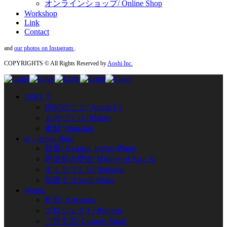
オンラインショップ/ Online Shop
Workshop
Link
Contact
and
our photos on Instagram
.
COPYRIGHTS © All Rights Reserved by
Aoshi Inc.
ISSO ？
ISSOのこと/ About Us
ものづくり/ Makes
素材/ Materials
ai – Japan Blue
藍草/ Ai-gusa, Indigo Plants
阿波藍の歴史/ History of Awa Ai
すくもづくり/ Sukumo
藍建て/ Liquid Make
Works
作品/ Artworks
プロジェクト/ Projects
ご注文品/ Custom-Made