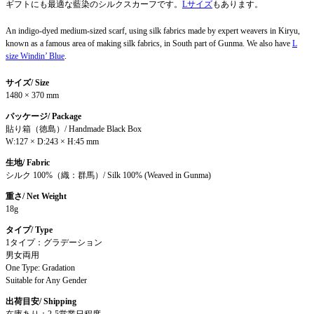
ギフトにも最適な藍染のシルクスカーフです。
Lサイズ
もあります。
An indigo-dyed medium-sized scarf, using silk fabrics made by expert weavers in Kiryu,
known as a famous area of making silk fabrics, in South part of Gunma. We also have
L
size Windin’ Blue
.
サイズ/ Size
1480 × 370 mm
パッケージ/ Package
貼り箱（徳島）/ Handmade Black Box
W:127 × D:243 × H:45 mm
生地/ Fabric
シルク 100%（織：群馬）/ Silk 100% (Weaved in Gunma)
重さ/ Net Weight
18g
タイプ/ Type
1タイプ：グラデーション
男女両用
One Type: Gradation
Suitable for Any Gender
出荷目安/ Shipping